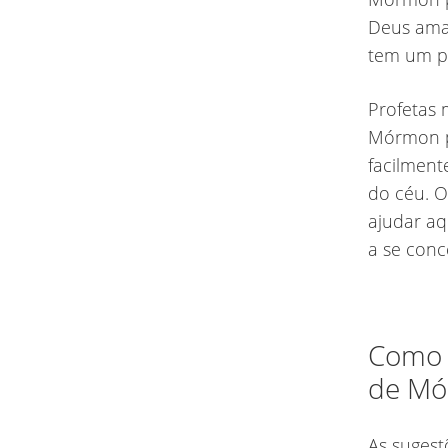
Deus ama
tem um pl
Profetas 
Mórmon po
facilment
do céu. 
ajudar aq
a se conc
Como 
de Mór
As sugest