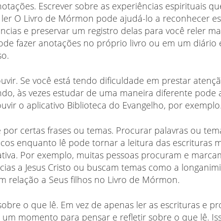
otações. Escrever sobre as experiências espirituais q
 ler O Livro de Mórmon pode ajudá-lo a reconhecer es
ncias e preservar um registro delas para você reler mai
de fazer anotações no próprio livro ou em um diário 
so.
uvir. Se você está tendo dificuldade em prestar atenç
ndo, às vezes estudar de uma maneira diferente pode 
vir o aplicativo Biblioteca do Evangelho, por exemplo
 por certas frases ou temas. Procurar palavras ou tem
icos enquanto lê pode tornar a leitura das escrituras 
icativa. Por exemplo, muitas pessoas procuram e marca
ncias a Jesus Cristo ou buscam temas como a longanim
m relação a Seus filhos no Livro de Mórmon.
 sobre o que lê. Em vez de apenas ler as escrituras e pr
 um momento para pensar e refletir sobre o que lê. I