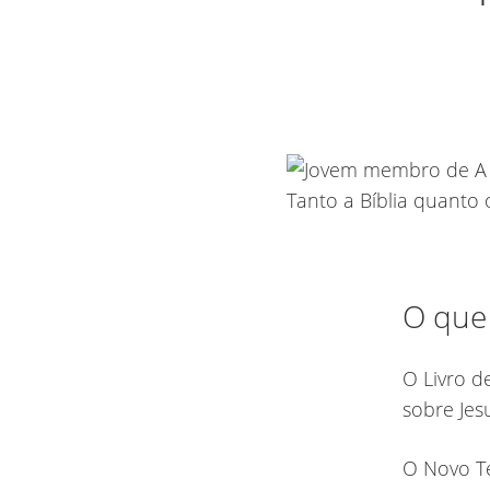
O que
O Livro d
sobre Jes
O Novo Te