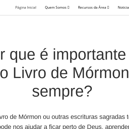
Página Inicial
Quem Somos
Recursos da Área
Notici
r que é importante 
o Livro de Mórmo
sempre?
ivro de Mórmon ou outras escrituras sagradas 
pode nos ajudar a ficar perto de Deus, aprende