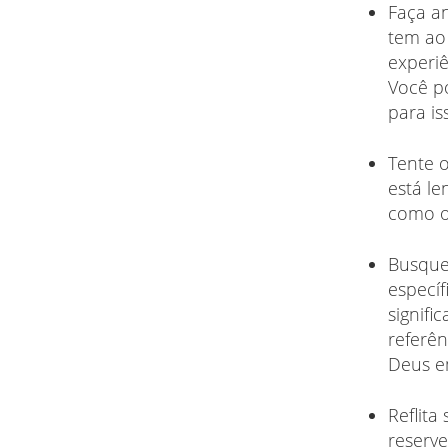
Faça an
tem ao
experiê
Você po
para is
Tente o
está le
como ou
Busque
específ
signif
referê
Deus e
Reflita
reserve