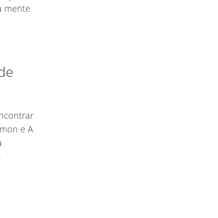
ua mente
 de
encontrar
rmon e A
a
,