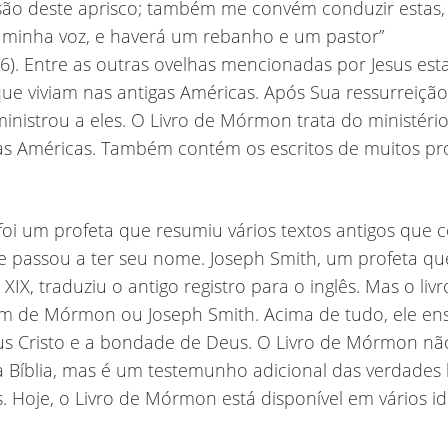
ão deste aprisco; também me convém conduzir estas, 
 minha voz, e haverá um rebanho e um pastor”
16). Entre as outras ovelhas mencionadas por Jesus es
ue viviam nas antigas Américas. Após Sua ressurreição,
 ministrou a eles. O Livro de Mórmon trata do ministéri
as Américas. Também contém os escritos de muitos pr
oi um profeta que resumiu vários textos antigos qu
ue passou a ter seu nome. Joseph Smith, um profeta qu
XIX, traduziu o antigo registro para o inglês. Mas o livr
m de Mórmon ou Joseph Smith. Acima de tudo, ele en
us Cristo e a bondade de Deus. O Livro de Mórmon nã
 a Bíblia, mas é um testemunho adicional das verdades 
. Hoje, o Livro de Mórmon está disponível em vários i