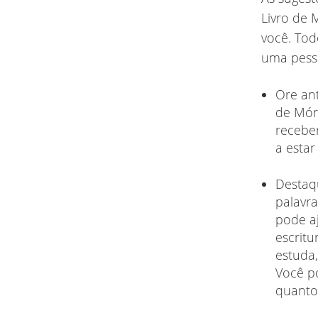
Livro de 
você. Tod
uma pesso
Ore an
de Mór
receber
a esta
Destaqu
palavr
pode aj
escritu
estuda,
Você po
quanto