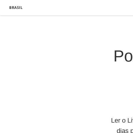
BRASIL
Po
Ler o L
dias 