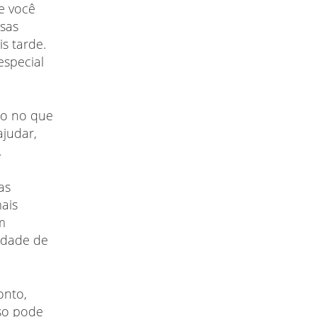
ue você
sas
s tarde.
especial
ão no que
ajudar,
.
as
mais
m
idade de
onto,
sso pode