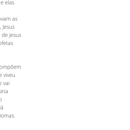
e elas
tavam as
 Jesus
o de Jesus
ofetas
e compõem
e viveu
o vai
sina
o
lá
diomas.