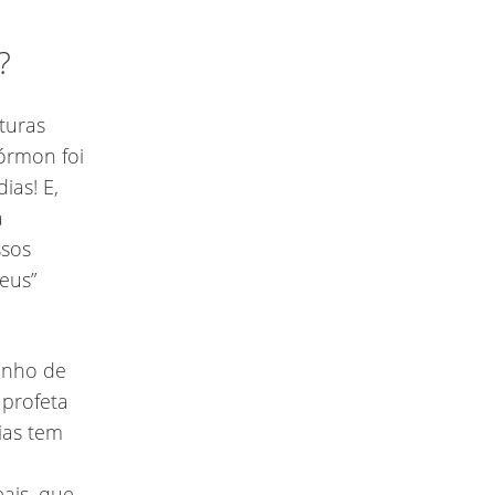
n?
turas
órmon foi
ias! E,
a
ssos
eus”
unho de
 profeta
ias tem
ais, que