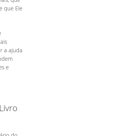
e que Ele
e
ais
r a ajuda
podem
es e
Livro
ário do