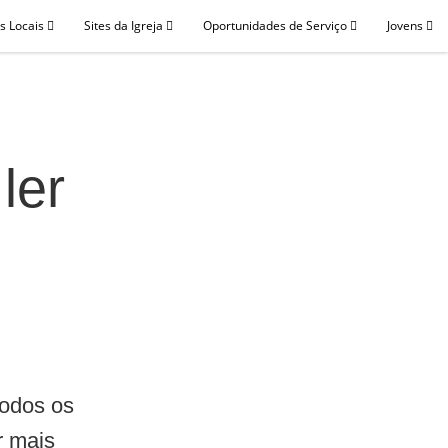
as Locais
Sites da Igreja
Oportunidades de Serviço
Jovens
ler
n
todos os
r mais