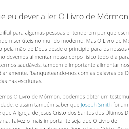
ue eu deveria ler O Livro de Mórmo
difícil para algumas pessoas entenderem por que escri
podem ser úteis no mundo moderno. Mas O Livro de M
 pela mão de Deus desde o princípio para os nossos d
o devemos alimentar nosso corpo físico todo dia par
ermos saudáveis, também é importante alimentar no
 diariamente, “banqueteando-nos com as palavras de D
as nas escrituras.
emos O Livro de Mórmon, podemos obter um testem
cidade, e assim também saber que
Joseph Smith
foi um
 que A Igreja de Jesus Cristo dos Santos dos Últimos D
vina. Talvez o mais importante seja que O Livro de
de nos ajudar a saber que Deus e Jesus Cristo são re