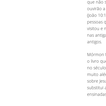
que não s
ouvirão a
(João 10:
pessoas q
visitou e
nas antig
antigos.
Mórmon f
o livro q
no século 
muito alé
sobre Jes
substitui
ensinadas