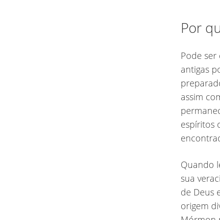
Por q
Pode ser 
antigas 
preparado
assim com
permanec
espíritos
encontrad
Quando l
sua vera
de Deus e
origem di
Mórmon po