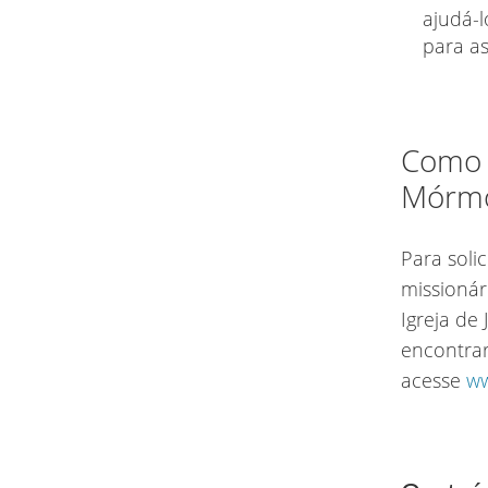
ajudá-l
para a
Como 
Mórm
Para soli
missionár
Igreja de
encontrar
acesse
ww